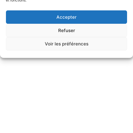
et fonctions.
46 bis avenue du Maine 75015 Paris – Tél : +33 1 44 79 35 25 –
Accepter
Email : mvn@mvn.ec
Refuser
Mentions légales
Voir les préférences